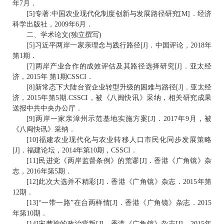
年7月．
[5]专著:中国农业现代化制度创新与发展路径研究[M]．经济
科学出版社，2009年6月．
二、学术论文(独立撰写)
[5]习近平两岸一家亲理念与践行路径[J]．中国评论，2018年
第1期．
[7]两岸产业合作的成效评估及其路径选择研究[J]．亚太经
济，2015年 第1期CSSCI．
[8]新常态下大陆台资企业转型升级的困难与路径[J]．亚太经
济，2015年第5期.CSSCI，被《八闽快讯》采纳，相关研究成果
送报中共中央办公厅．
[9]两岸一家亲漳州示范基地实施方案[J]．2017年9月，被
《八闽快讯》采纳．
[10]福建农业现代化与农业转移人口市民化同步发展策略
[J]．福建论坛，2014年第10期，CSSCI．
[11]民进党《两岸监督条例》的荒谬[J]．香港《广角镜》杂
志，2016年第5期．
[12]此次大选并不精彩[J]．香港《广角镜》杂志．2015年第
12期．
[13]“一带一路”在台两样情[J]．香港《广角镜》杂志．2015
年第10期．
[14]宋楚瑜的政治背叛[J]．香港《广角镜》杂志[J]．2015年