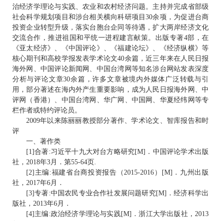
治经济学理论与实践、农业和农村经济问题。主持并完成省部级
社会科学规划项目和涉台相关横向科研项目30余项，为促进台商
投资企业转型升级，落实台胞台企同等待遇，扩大两岸经济文化
交流合作，推进祖国和平统一进程建言献策。出版专著4部，在
《亚太经济》、《中国评论》、《福建论坛》、《经济纵横》等
核心期刊和高校学报发表学术论文40余篇，近三年来在人民日报
海外网、中国评论新闻网、中国台湾网等知名涉台网站发表深度
分析与评论文章30余篇，许多文章被境内外媒体广泛转载与引
用，部分著述在海内外产生重要影响，成为人民日报海外网、中
评网（香港）、中国台湾网、华广网、中国网、华夏经纬网等专
栏作者或特约评论员。
2009年以来陈丽丽教授部分著作、学术论文、智库报告和时
评
一、著作类
[1]合著:习近平十九大对台方略研究[M]．中国评论学术出版
社，2018年3月．第55-64页.
[2]主编:福建省台商投资报告（2015-2016）[M]．九州出版
社，2017年6月．
[3]专著:中国农民专业合作社发展问题研究[M]．经济科学出
版社，2013年6月．
[4]主编:政治经济学理论与实践[M]．浙江大学出版社，2013